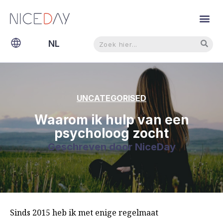
Zoeken
Zoeken
NL
EN
UNCATEGORISED
Waarom ik hulp van een
psycholoog zocht
Geschreven door
NiceDay
Sinds 2015 heb ik met enige regelmaat