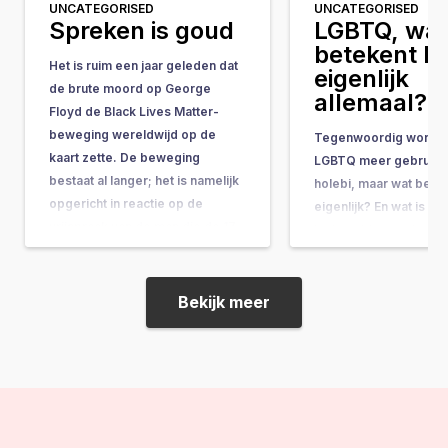
UNCATEGORISED
UNCATEGORISED
Spreken is goud
LGBTQ, wat
betekent h
Het is ruim een jaar geleden dat
eigenlijk
de brute moord op George
allemaal?
Floyd de Black Lives Matter-
beweging wereldwijd op de
Tegenwoordig wordt 
kaart zette. De beweging
LGBTQ meer gebruikt
bestaat al langer; het is namelijk
holebi, maar wat betek
opgericht in reactie op de
eigenlijk? En wat is he
vrijspraak van de man die de 17-
In deze blog probeer i
jarige Trayvon Martin in 2012 op
duidelijkheid over te
straat doodschoot. De…
Holebi De term holebi 
meest bekende term e
Bekijk meer
voor Homo, Lesbienn
Biseksueel. De term is
jaren…