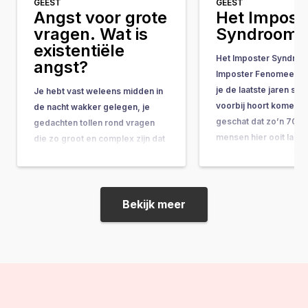
GEEST
GEEST
Angst voor grote
Het Impost
vragen. Wat is
Syndroom
existentiële
Het Imposter Syndroo
angst?
Imposter Fenomeen) is
je de laatste jaren st
Je hebt vast weleens midden in
voorbij hoort komen. 
de nacht wakker gelegen, je
geschat dat zo’n 70%
gedachten tollen rond vragen
mensen hier ooit last 
die zo groot en complex zijn dat
gehad. In dit artikel ku
ze bijna onbeantwoordbaar
wat het is, waardoor h
lijken. Vragen als: “Wat is het
wat je kunt doen…
doel van mijn leven?” of “Wat
gebeurt er na de dood?” komen
Bekijk meer
ineens op je af, en voor je…