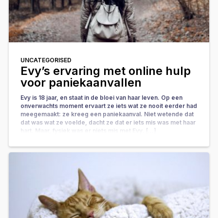
UNCATEGORISED
Evy’s ervaring met online hulp
voor paniekaanvallen
Evy is 18 jaar, en staat in de bloei van haar leven. Op een
onverwachts moment ervaart ze iets wat ze nooit eerder had
meegemaakt: ze kreeg een paniekaanval. Niet wetende dat
dat was wat ze voelde, dacht ze dat er iets mis was met haar
hart. Maar, fysiek was er niets mis met Evy. […]