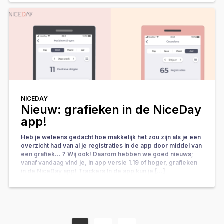
NICEDAY
Nieuw: grafieken in de NiceDay
app!
Heb je weleens gedacht hoe makkelijk het zou zijn als je een
overzicht had van al je registraties in de app door middel van
een grafiek… ? Wij ook! Daarom hebben we goed nieuws;
vanaf vandaag vind je, in app versie 1.19 of hoger, grafieken
in de NiceDay app! Trackers In de app kun je […]