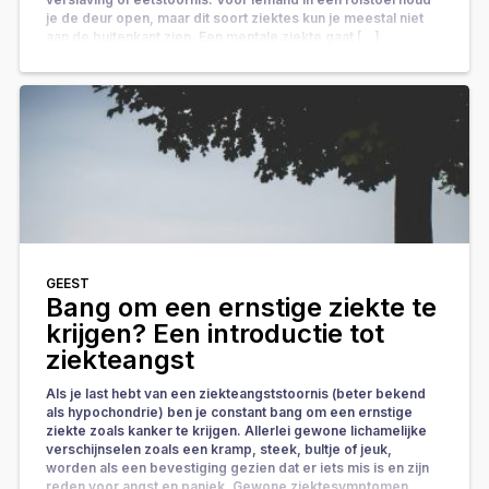
je de deur open, maar dit soort ziektes kun je meestal niet
aan de buitenkant zien. Een mentale ziekte gaat […]
GEEST
Bang om een ernstige ziekte te
krijgen? Een introductie tot
ziekteangst
Als je last hebt van een ziekteangststoornis (beter bekend
als hypochondrie) ben je constant bang om een ernstige
ziekte zoals kanker te krijgen. Allerlei gewone lichamelijke
verschijnselen zoals een kramp, steek, bultje of jeuk,
worden als een bevestiging gezien dat er iets mis is en zijn
reden voor angst en paniek. Gewone ziektesymptomen