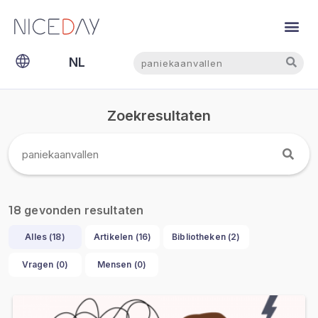
Zoeken
Zoeken
NL
EN
Zoekresultaten
gevonden resultaten
18
Alles (
18
)
Artikelen (
16
)
Bibliotheken (
2
)
Vragen (
0
)
Mensen (
0
)