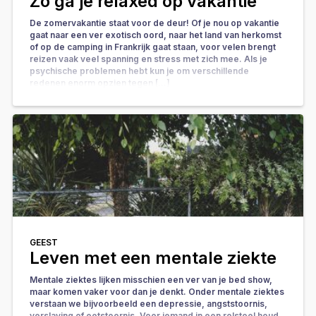
Zo ga je relaxed op vakantie
De zomervakantie staat voor de deur! Of je nou op vakantie
gaat naar een ver exotisch oord, naar het land van herkomst
of op de camping in Frankrijk gaat staan, voor velen brengt
reizen vaak veel spanning en stress met zich mee. Als je
psychische problemen hebt kun je om verschillende
redenen enorm opzien tegen […]
GEEST
Leven met een mentale ziekte
Mentale ziektes lijken misschien een ver van je bed show,
maar komen vaker voor dan je denkt. Onder mentale ziektes
verstaan we bijvoorbeeld een depressie, angststoornis,
verslaving of eetstoornis. Voor iemand in een rolstoel houd