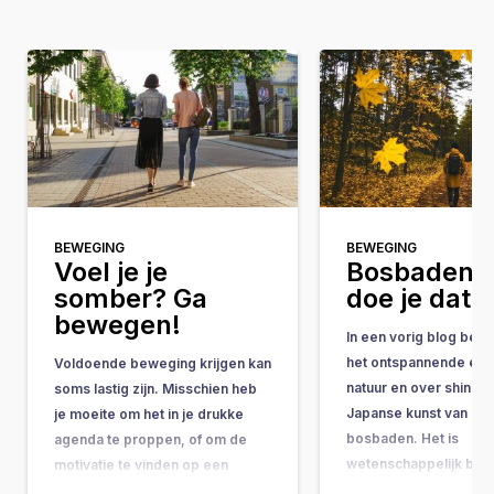
BEWEGING
BEWEGING
Voel je je
Bosbaden, 
somber? Ga
doe je dat?
bewegen!
In een vorig blog besc
het ontspannende effe
Voldoende beweging krijgen kan
natuur en over shinrin
soms lastig zijn. Misschien heb
Japanse kunst van het
je moeite om het in je drukke
bosbaden. Het is
agenda te proppen, of om de
wetenschappelijk bew
motivatie te vinden op een
bosbaden je immuuns
koude en regenachtige dag. Het