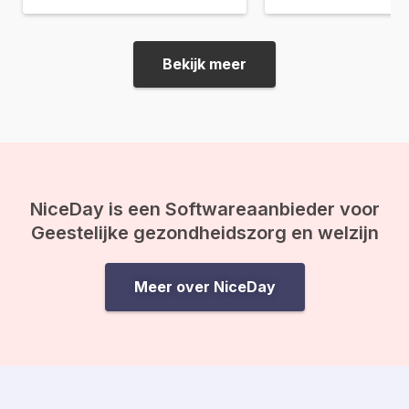
verbetert en je een o
kan vooral moeilijk zijn om de
gevoel geeft. Maar wa
motivatie te vinden om op te
dan tijdens een bosba
staan ​​en actief te worden als…
Bekijk meer
delen enkele oefenin
een…
NiceDay is een Softwareaanbieder voor
Geestelijke gezondheidszorg en welzijn
Meer over NiceDay