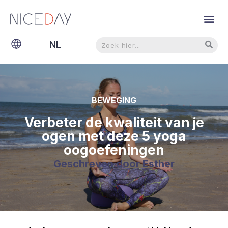
Zoeken
Zoeken
NL
EN
BEWEGING
Verbeter de kwaliteit van je
ogen met deze 5 yoga
oogoefeningen
Geschreven door
Esther