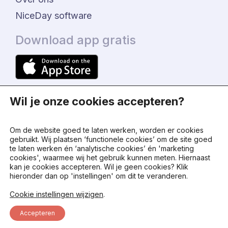
NiceDay software
Download app gratis
Wil je onze cookies accepteren?
Om de website goed te laten werken, worden er cookies
gebruikt. Wij plaatsen ‘functionele cookies’ om de site goed
te laten werken én ‘analytische cookies’ én 'marketing
© 2024 - NiceDay Nederland
cookies', waarmee wij het gebruik kunnen meten. Hiernaast
kan je cookies accepteren. Wil je geen cookies? Klik
hieronder dan op 'instellingen' om dit te veranderen.
Algemene voorwaarden
Cookie instellingen wijzigen
.
Privacy beleid
Accepteren
Status