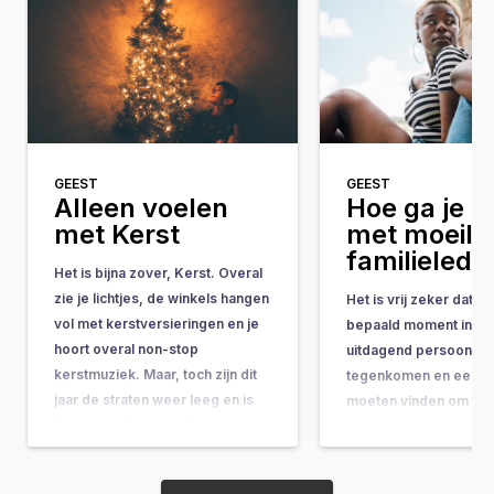
GEEST
GEEST
Alleen voelen
Hoe ga je 
met Kerst
met moeilij
familielede
Het is bijna zover, Kerst. Overal
zie je lichtjes, de winkels hangen
Het is vrij zeker dat j
vol met kerstversieringen en je
bepaald moment in je 
hoort overal non-stop
uitdagend persoon zul
kerstmuziek. Maar, toch zijn dit
tegenkomen en een ma
jaar de straten weer leeg en is
moeten vinden om er
Kerst niet als vanouds.
gaan. Het is gemakkeli
Misschien maak je je klaar voor
denken: “Waarom zou 
het kerstdiner met (een deel
druk om moeten maken