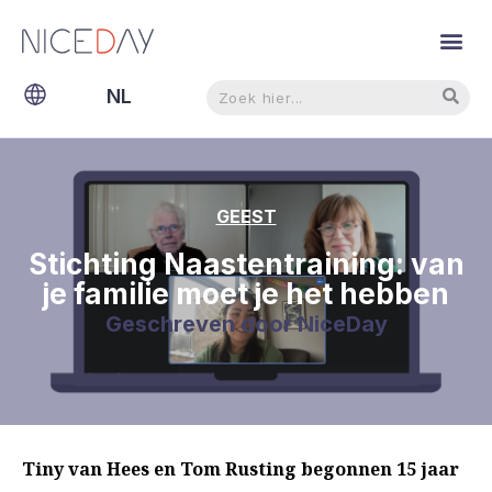
Zoeken
Zoeken
NL
EN
GEEST
Stichting Naastentraining: van
je familie moet je het hebben
Geschreven door
NiceDay
Tiny van Hees en Tom Rusting begonnen 15 jaar