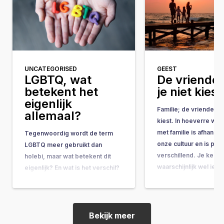
UNCATEGORISED
GEEST
LGBTQ, wat
De vrienden
betekent het
je niet kiest
eigenlijk
Familie; de vrienden di
allemaal?
kiest. In hoeverre we
met familie is afhankel
Tegenwoordig wordt de term
onze cultuur en is per
LGBTQ meer gebruikt dan
verschillend. Je kent
holebi, maar wat betekent dit
waarschijnlijk wel iem
eigenlijk? En wat is het verschil?
close is met zijn of haa
In deze blog probeer ik daar
en hen wekelijks ziet.
duidelijkheid over te scheppen.
waarschijnlijk iemand d
Holebi De term holebi is de
hecht…
meest bekende term en staat
Bekijk meer