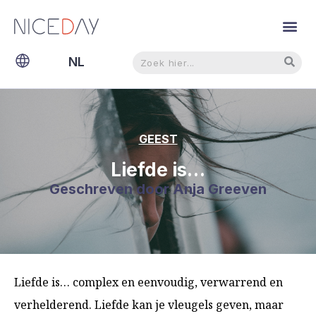
Zoeken
Zoeken
NL
EN
GEEST
Liefde is…
Geschreven door
Anja Greeven
Liefde is… complex en eenvoudig, verwarrend en
verhelderend. Liefde kan je vleugels geven, maar