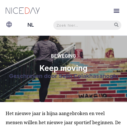
Zoeken
Zoeken
NL
EN
BEWEGING
Keep moving
Geschreven door
Selin Colakhasanoglu
Het nieuwe jaar is bijna aangebroken en veel
mensen willen het nieuwe jaar sportief beginnen. De