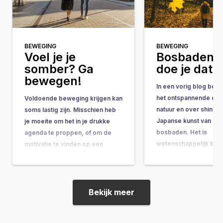
BEWEGING
BEWEGING
Voel je je
Bosbaden, 
somber? Ga
doe je dat?
bewegen!
In een vorig blog besc
het ontspannende effe
Voldoende beweging krijgen kan
natuur en over shinrin
soms lastig zijn. Misschien heb
Japanse kunst van het
je moeite om het in je drukke
bosbaden. Het is
agenda te proppen, of om de
wetenschappelijk bew
motivatie te vinden op een
bosbaden je immuuns
koude en regenachtige dag. Het
verbetert en je een o
kan vooral moeilijk zijn om de
gevoel geeft. Maar wa
motivatie te vinden om op te
dan tijdens een bosba
staan ​​en actief te worden als…
Bekijk meer
delen enkele oefenin
een…