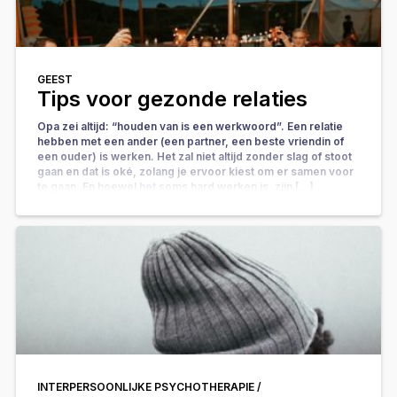
GEEST
Tips voor gezonde relaties
Opa zei altijd: “houden van is een werkwoord”. Een relatie
hebben met een ander (een partner, een beste vriendin of
een ouder) is werken. Het zal niet altijd zonder slag of stoot
gaan en dat is oké, zolang je ervoor kiest om er samen voor
te gaan. En hoewel het soms hard werken is, zijn […]
INTERPERSOONLIJKE PSYCHOTHERAPIE /