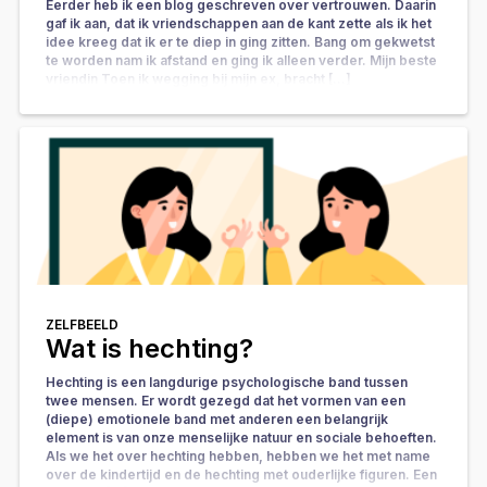
Eerder heb ik een blog geschreven over vertrouwen. Daarin
gaf ik aan, dat ik vriendschappen aan de kant zette als ik het
idee kreeg dat ik er te diep in ging zitten. Bang om gekwetst
te worden nam ik afstand en ging ik alleen verder. Mijn beste
vriendin Toen ik wegging bij mijn ex, bracht […]
ZELFBEELD
Wat is hechting?
Hechting is een langdurige psychologische band tussen
twee mensen. Er wordt gezegd dat het vormen van een
(diepe) emotionele band met anderen een belangrijk
element is van onze menselijke natuur en sociale behoeften.
Als we het over hechting hebben, hebben we het met name
over de kindertijd en de hechting met ouderlijke figuren. Een