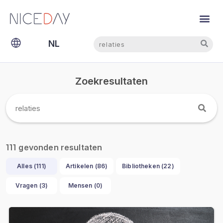
Zoeken
Zoeken
NL
EN
Zoekresultaten
gevonden resultaten
111
Alles (
111
)
Artikelen (
86
)
Bibliotheken (
22
)
Vragen (
3
)
Mensen (
0
)