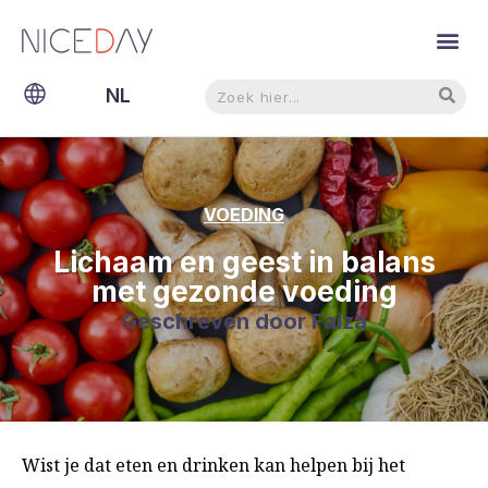
Zoeken
Zoeken
NL
EN
VOEDING
Lichaam en geest in balans
met gezonde voeding
Geschreven door
Faiza
Wist je dat eten en drinken kan helpen bij het