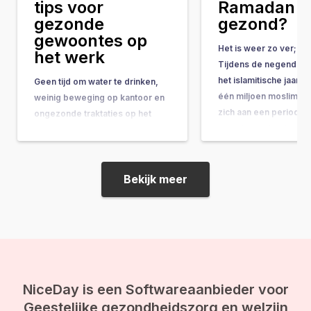
tips voor
Ramadan
gezonde
gezond?
gewoontes op
Het is weer zo ver; d
het werk
Tijdens de negende 
het islamitische jaar w
Geen tijd om water te drinken,
één miljoen moslims ui
weinig beweging op kantoor en
zich aan een periode 
ongezonde traktaties op het
reiniging en bezinning
werk, het kan effect hebben op
periode wordt vormg
je gezondheid. Wij delen tips
door een ‘vastentijd’ e
voor gezonde gewoontes op
wordt de Ramadan g
kantoor. Gezonde gewoontes is
Bekijk meer
Tijdens de Ramadan m
een gezonde leefstijl Een
van…
gezonde leefstijl is belangrijk
voor je slaap, je stemming en
heeft invloed…
NiceDay is een Softwareaanbieder voor
Geestelijke gezondheidszorg en welzijn