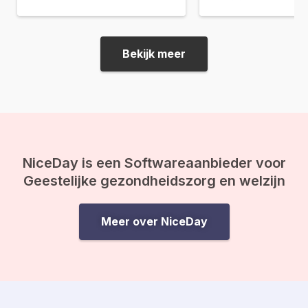
reiniging en bezinning
werk, het kan effect hebben op
periode wordt vormg
je gezondheid. Wij delen tips
door een ‘vastentijd’ e
voor gezonde gewoontes op
wordt de Ramadan g
kantoor. Gezonde gewoontes is
Bekijk meer
Tijdens de Ramadan m
een gezonde leefstijl Een
van…
gezonde leefstijl is belangrijk
voor je slaap, je stemming en
heeft invloed…
NiceDay is een Softwareaanbieder voor
Geestelijke gezondheidszorg en welzijn
Meer over NiceDay