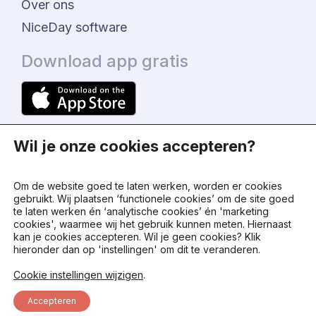
Over ons
NiceDay software
Download app gratis
Wil je onze cookies accepteren?
Om de website goed te laten werken, worden er cookies
gebruikt. Wij plaatsen ‘functionele cookies’ om de site goed
te laten werken én ‘analytische cookies’ én 'marketing
© 2024 - NiceDay Nederland
cookies', waarmee wij het gebruik kunnen meten. Hiernaast
kan je cookies accepteren. Wil je geen cookies? Klik
hieronder dan op 'instellingen' om dit te veranderen.
Algemene voorwaarden
Cookie instellingen wijzigen
.
Privacy beleid
Accepteren
Status