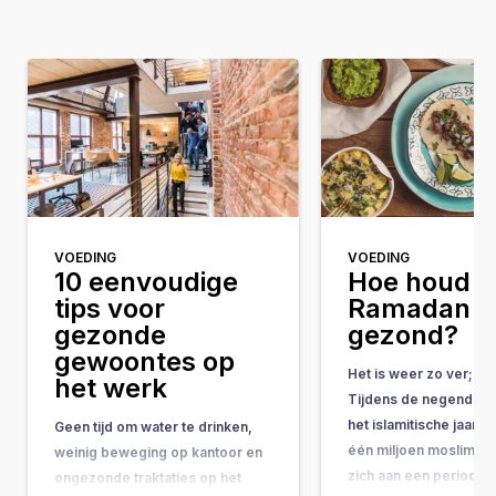
VOEDING
VOEDING
10 eenvoudige
Hoe houd j
tips voor
Ramadan
gezonde
gezond?
gewoontes op
Het is weer zo ver; d
het werk
Tijdens de negende 
het islamitische jaar w
Geen tijd om water te drinken,
één miljoen moslims ui
weinig beweging op kantoor en
zich aan een periode 
ongezonde traktaties op het