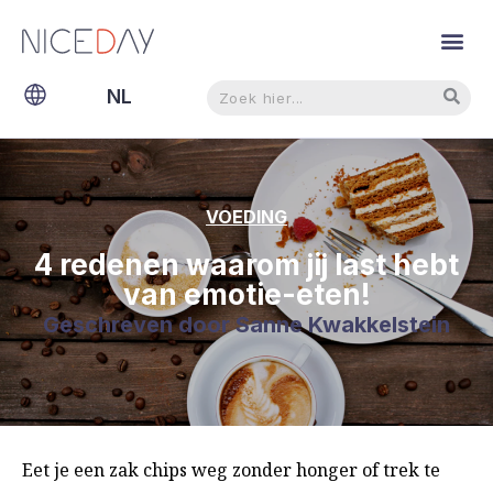
Zoeken
Zoeken
NL
EN
VOEDING
4 redenen waarom jij last hebt
van emotie-eten!
Geschreven door
Sanne Kwakkelstein
Eet je een zak chips weg zonder honger of trek te