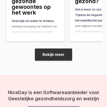
gezonde
gezond?
gewoontes op
Het is weer zo ver; d
het werk
Tijdens de negende 
het islamitische jaar w
Geen tijd om water te drinken,
één miljoen moslims ui
weinig beweging op kantoor en
zich aan een periode 
ongezonde traktaties op het
reiniging en bezinning
werk, het kan effect hebben op
periode wordt vormg
je gezondheid. Wij delen tips
door een ‘vastentijd’ e
voor gezonde gewoontes op
wordt de Ramadan g
kantoor. Gezonde gewoontes is
Bekijk meer
Tijdens de Ramadan m
een gezonde leefstijl Een
van…
gezonde leefstijl is belangrijk
voor je slaap, je stemming en
heeft invloed…
NiceDay is een Softwareaanbieder voor
Geestelijke gezondheidszorg en welzijn