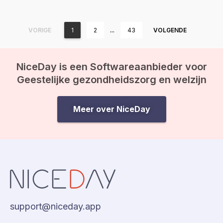
…
VORIGE
1
2
43
VOLGENDE
NiceDay is een Softwareaanbieder voor
Geestelijke gezondheidszorg en welzijn
Meer over NiceDay
support@niceday.app