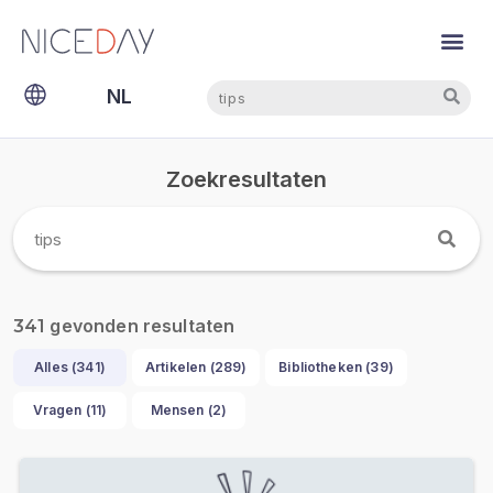
Zoeken
Zoeken
NL
EN
Zoekresultaten
gevonden resultaten
341
Alles (
341
)
Artikelen (
289
)
Bibliotheken (
39
)
Vragen (
11
)
Mensen (
2
)