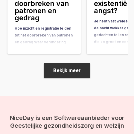
doorbreken van
existentiële
patronen en
angst?
gedrag
Je hebt vast weleens 
de nacht wakker geleg
Hoe inzicht en registratie leiden
gedachten tollen rond
tot het doorbreken van patronen
die zo groot en comple
en gedrag Waar verandering
ze bijna onbeantwoor
vaak hand-in-hand gaat met
lijken. Vragen als: “Wat
concrete do’s & don’ts, tips &
doel van mijn leven?” 
tricks en noem maar op, wordt
gebeurt er na de doo
de belangrijkste onderliggende
Bekijk meer
ineens op je af, en vo
drijfveer nog weleens vergeten:
de kracht van bewustwording. In
deze blog leggen we je uit
waarom inzicht…
NiceDay is een Softwareaanbieder voor
Geestelijke gezondheidszorg en welzijn