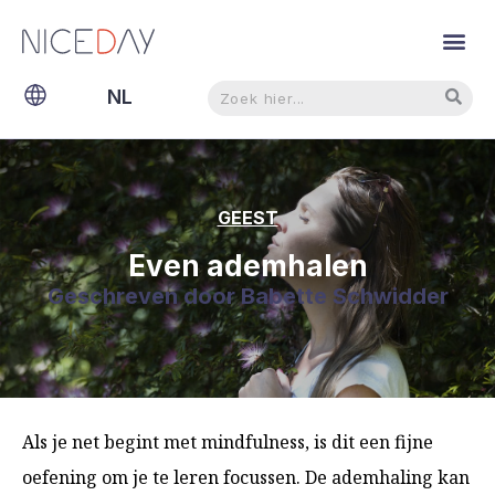
Zoeken
Zoeken
NL
EN
GEEST
Even ademhalen
Geschreven door
Babette Schwidder
Als je net begint met mindfulness, is dit een fijne
oefening om je te leren focussen. De ademhaling kan