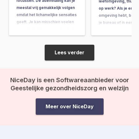
focussen. De ademhaling kan je
leefomgeving, thuis, 
meestal vrij gemakkelijk volgen
op werk? Als je er een
omdat het lichamelijke sensaties
omgeving hebt, bijvo
geeft. Je kan misschien voelen
je bureau of in een h
waar de lucht je neus in komt, de
kamer, heb je missch
lucht kan kouder of warmer zijn.
gemerkt hoe prettig h
En je kan…
een plant in de buurt 
Helaas zijn…
Lees verder
NiceDay is een Softwareaanbieder voor
Geestelijke gezondheidszorg en welzijn
Meer over NiceDay