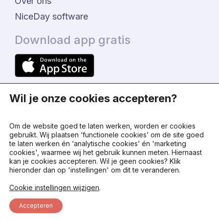
Over ons
NiceDay software
Download app gratis
Wil je onze cookies accepteren?
Om de website goed te laten werken, worden er cookies
gebruikt. Wij plaatsen ‘functionele cookies’ om de site goed
te laten werken én ‘analytische cookies’ én 'marketing
© 2024 - NiceDay Nederland
cookies', waarmee wij het gebruik kunnen meten. Hiernaast
kan je cookies accepteren. Wil je geen cookies? Klik
hieronder dan op 'instellingen' om dit te veranderen.
Algemene voorwaarden
Cookie instellingen wijzigen
.
Privacy beleid
Accepteren
Status