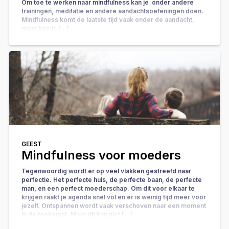
Om toe te werken naar mindfulness kan je onder andere
trainingen, meditatie en andere aandachtsoefeningen doen.
Mindfulness komt de laatste tijd vaak onder de aandacht,
maar hoe is […]
GEEST
Mindfulness voor moeders
Tegenwoordig wordt er op veel vlakken gestreefd naar
perfectie. Het perfecte huis, de perfecte baan, de perfecte
man, en een perfect moederschap. Om dit voor elkaar te
krijgen raakt je agenda snel vol en er is weinig tijd meer voor
jezelf. Ontspannen wordt vaak verschoven naar een moment
in de toekomst. Maar dit kan niet […]