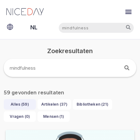
Zoeken
Zoeken
NL
EN
Zoekresultaten
gevonden resultaten
59
Alles (
59
)
Artikelen (
37
)
Bibliotheken (
21
)
Vragen (
0
)
Mensen (
1
)