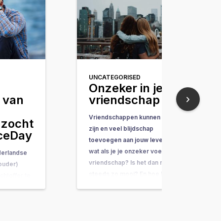
UNCATEGORISED
Onzeker in je
r van
vriendschap
Vriendschappen kunnen mooi
 zocht
zijn en veel blijdschap
iceDay
toevoegen aan jouw leven. Maar
wat als je je onzeker voelt in een
derlandse
vriendschap? Is het dan nog
 ouder)
steeds zo mooi? En hoe kun je
chtoffer te
dit veranderen? De antwoorden
eld (bron:
op deze vragen heb ik zelf nog
joen
niet gevonden, maar ik neem je
arend hoog
mee…
rotendeel