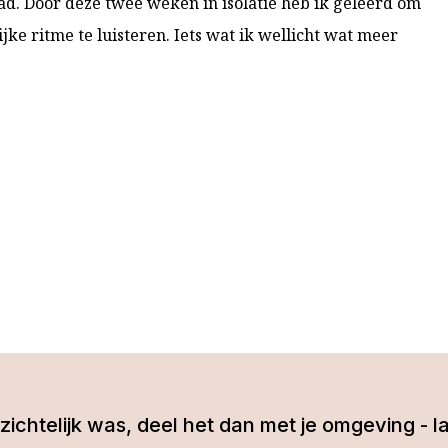
had. Door deze twee weken in isolatie heb ik geleerd om
jke ritme te luisteren. Iets wat ik wellicht wat meer
 inzichtelijk was, deel het dan met je omgeving 