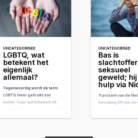
UNCATEGORISED
UNCATEGORISED
LGBTQ, wat
Bas is
betekent het
slachtoffe
eigenlijk
seksueel
allemaal?
geweld; hij
hulp via N
Tegenwoordig wordt de term
LGBTQ meer gebruikt dan
11 procent van de Ne
holebi, maar wat betekent dit
bevolking (16 jaar en
eigenlijk? En wat is het verschil?
heeft aangegeven sla
In deze blog probeer ik daar
zijn van seksueel gew
duidelijkheid over te scheppen.
CBR). Dat zijn 1,6 mil
Holebi De term holebi is de
mensen. Een schrikb
meest bekende term en staat
aantal, waarvan het g