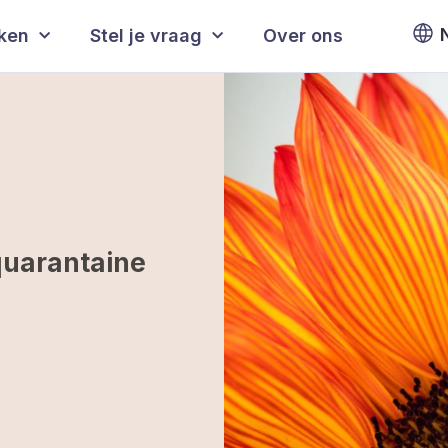
eken
Stel je vraag
Over ons
quarantaine
a