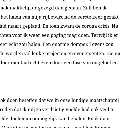
t vaak makkelijker gezegd dan gedaan. Zelf ben ik
 het halen van mijn rijbewijs, na de eerste keer gezakt
ind maart gepland. En toen kwam de corona crisis. Nu
hten voor ik weer een poging mag doen. Terwijl ik er
keer echt zou halen. Een enorme domper. Tevens zou
de worden vol leuke projecten en evenementen. Die nu
rdoor mentaal echt even door een fase van ongeloof en
 ook doen beseffen dat we in onze huidige maatschappij
 reden dat ik mij zo verdrietig voelde had ook veel te
telde doelen nu onmogelijk kan behalen. En ik daar
 We zitten in een tijd waarvan ik nooit had kunnen