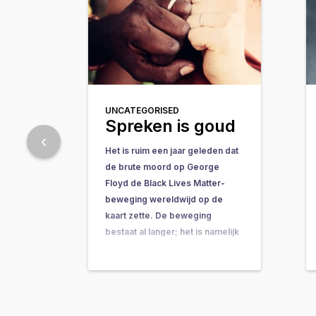
UNCATEGORISED
Spreken is goud
Het is ruim een jaar geleden dat
de brute moord op George
Floyd de Black Lives Matter-
beweging wereldwijd op de
kaart zette. De beweging
bestaat al langer; het is namelijk
opgericht in reactie op de
vrijspraak van de man die de 17-
jarige Trayvon Martin in 2012 op
straat doodschoot. De…