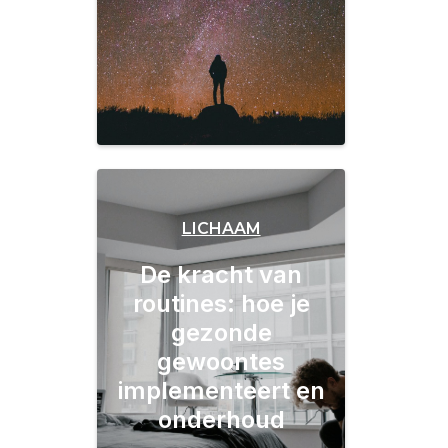
LICHAAM
De kracht van
routines: hoe je
gezonde
gewoontes
implementeert en
onderhoud