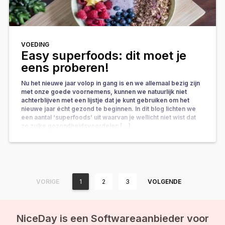
VOEDING
Easy superfoods: dit moet je
eens proberen!
Nu het nieuwe jaar volop in gang is en we allemaal bezig zijn
met onze goede voornemens, kunnen we natuurlijk niet
achterblijven met een lijstje dat je kunt gebruiken om het
nieuwe jaar écht gezond te beginnen. In dit blog lichten we
een aantal ‘superfoods’ uit waarvan je wellicht niet wist dat
ze zulke gezondheidsvoordelen […]
VORIGE
1
2
3
VOLGENDE
NiceDay is een Softwareaanbieder voor