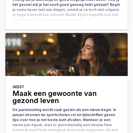
het gevoel dat je het nooit goed genoeg hebt gedaan? Begin
je soms liever niet aan dingen, omdat je ze toch niet volgens
je hoge eisen uit kan voeren? Maakt dit jou eigenlijk ook wat
ongelukkig? Heb jij misschien last van je […]
GEEST
Maak een gewoonte van
gezond leven
De jaarwisseling wordt vaak gezien als een nieuw begin. In
januari stromen de sportscholen vol en tijdschriften geven
tips over hoe je het beste kunt afvallen. Wanneer je een
nieuw jaar ingaat, start er gevoelsmatig een nieuwe fase
waarin je met frisse energie je leven kunt omgooien. Nu kun