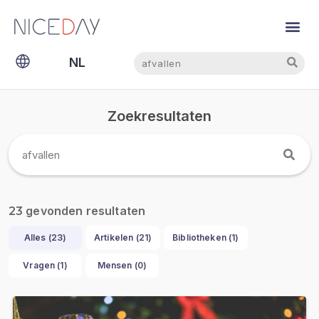
Zoeken
Zoeken
NL
EN
Zoekresultaten
gevonden resultaten
23
Alles (
23
)
Artikelen (
21
)
Bibliotheken (
1
)
Vragen (
1
)
Mensen (
0
)