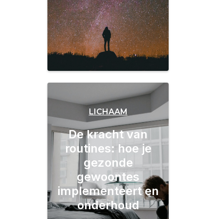
LICHAAM
De kracht van
routines: hoe je
gezonde
gewoontes
implementeert en
onderhoud