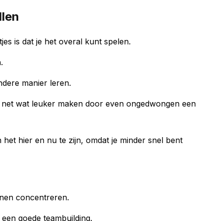
llen
es is dat je het overal kunt spelen.
n.
ndere manier leren.
e net wat leuker maken door even ongedwongen een
het hier en nu te zijn, omdat je minder snel bent
unnen concentreren.
n een goede teambuilding.