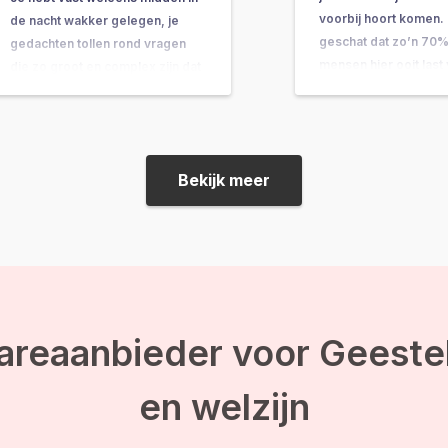
voorbij hoort komen. 
de nacht wakker gelegen, je
geschat dat zo’n 70%
gedachten tollen rond vragen
mensen hier ooit last
die zo groot en complex zijn dat
gehad. In dit artikel k
ze bijna onbeantwoordbaar
wat het is, waardoor 
lijken. Vragen als: “Wat is het
wat je kunt doen…
doel van mijn leven?” of “Wat
gebeurt er na de dood?” komen
Bekijk meer
ineens op je af, en voor je…
areaanbieder voor Geeste
en welzijn