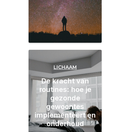
LICHAAM
De kracht van
routines: hoe je
gezonde
gewoontes
implementeert en
onderhoud