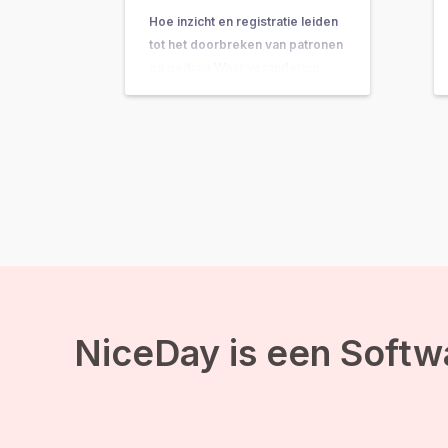
Hoe inzicht en registratie leiden
tot het doorbreken van patronen
en gedrag Waar verandering
vaak hand-in-hand gaat met
concrete do’s & don’ts, tips &
tricks en noem maar op, wordt
de belangrijkste onderliggende
drijfveer nog weleens vergeten:
de kracht van bewustwording. In
deze blog leggen we je uit
waarom inzicht…
NiceDay is een Softw