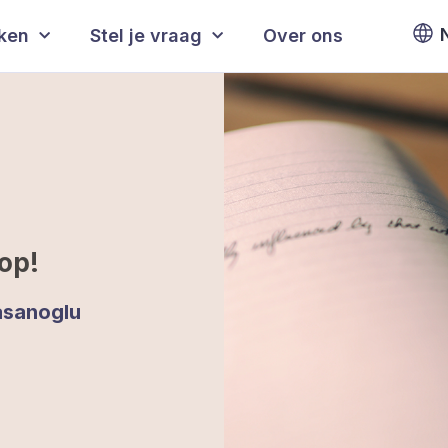
eken
Stel je vraag
Over ons
 op!
asanoglu