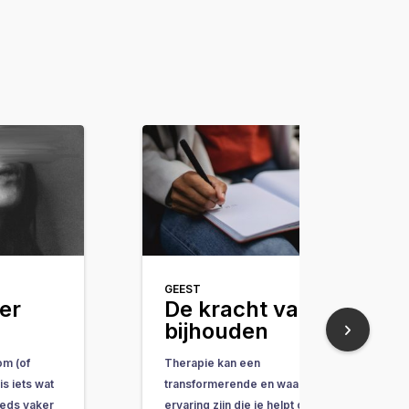
GEEST
er
De kracht van
bijhouden
om (of
Therapie kan een
s iets wat
transformerende en waardevolle
teeds vaker
ervaring zijn die je helpt oude