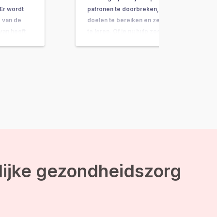
Er wordt
patronen te doorbreken, je
 van de
doelen te bereiken en zelfzorg
 van heeft
te leren. Of je nu hulp zoekt voor
un je lezen
je geestelijke gezondheid,
het komt en
lichamelijke klachten of
persoonlijke groei, doorgaans
word je gevraagd je klachten,
symptomen of dagelijkse routine
bij te houden.…
lijke gezondheidszorg