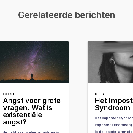
Gerelateerde berichten
GEEST
GEEST
Angst voor grote
Het Impost
vragen. Wat is
Syndroom
existentiële
Het Imposter Syndro
angst?
Imposter Fenomeen) i
je de laatste jaren s
Je hebt vast weleens midden in