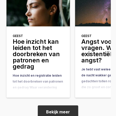
GEEST
GEEST
Hoe inzicht kan
Angst voor 
leiden tot het
vragen. Wat
doorbreken van
existentiële
patronen en
angst?
gedrag
Je hebt vast weleens 
de nacht wakker geleg
Hoe inzicht en registratie leiden
gedachten tollen rond
tot het doorbreken van patronen
die zo groot en comple
en gedrag Waar verandering
ze bijna onbeantwoor
vaak hand-in-hand gaat met
lijken. Vragen als: “Wat
concrete do’s & don’ts, tips &
doel van mijn leven?” 
tricks en noem maar op, wordt
gebeurt er na de doo
de belangrijkste onderliggende
Bekijk meer