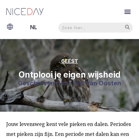
Zoeken
Zoeken
NL
EN
GEEST
Ontplooi je eigen wijsheid
Geschreven door
Ard Van Oosten
Jouw levensweg kent vele pieken en dalen. Periodes
met pieken zijn fijn. Een periode met dalen kan een