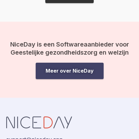
ineens op je af, en vo
drijfveer nog weleens vergeten:
de kracht van bewustwording. In
deze blog leggen we je uit
waarom inzicht…
NiceDay is een Softwareaanbieder voor
Geestelijke gezondheidszorg en welzijn
Meer over NiceDay