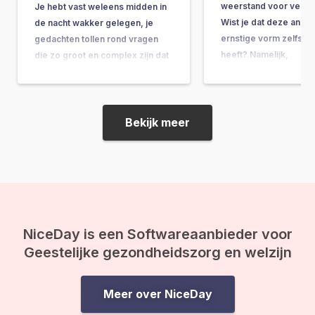
weerstand voor veran
Je hebt vast weleens midden in
Wist je dat deze angst 
de nacht wakker gelegen, je
ernstige vorm zelfs e
gedachten tollen rond vragen
heeft? Namelijk,
die zo groot en complex zijn dat
metathesiofobie. Doo
ze bijna onbeantwoordbaar
veranderingen voelen 
lijken. Vragen als: “Wat is het
vaak onveilig, kwetsba
doel van mijn leven?” of “Wat
onzeker, terwijl uit on
gebeurt er na de dood?” komen
Bekijk meer
gebleken dat veilighei
ineens op je af, en voor je…
hele belangrijke basi
is van de mens. Angs
NiceDay is een Softwareaanbieder voor
Geestelijke gezondheidszorg en welzijn
Meer over NiceDay