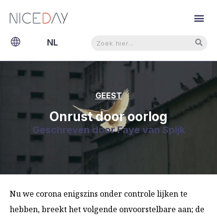
Zoeken
Zoeken
NL
EN
GEEST
Onrust door oorlog
Geschreven door
Faye van Spijk
Nu we corona enigszins onder controle lijken te
hebben, breekt het volgende onvoorstelbare aan; de