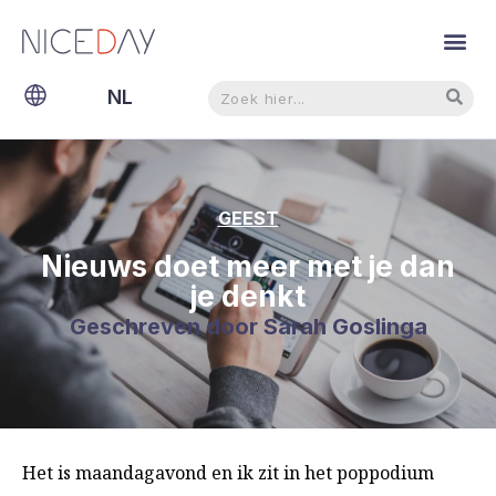
Zoeken
Zoeken
NL
EN
GEEST
Nieuws doet meer met je dan
je denkt
Geschreven door
Sarah Goslinga
Het is maandagavond en ik zit in het poppodium