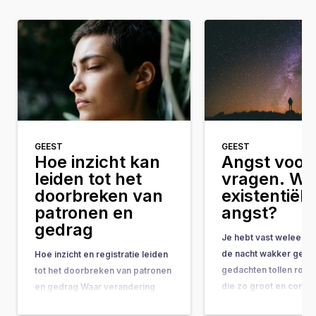
GEEST
GEEST
Hoe inzicht kan
Angst voor 
leiden tot het
vragen. Wat
doorbreken van
existentiële
patronen en
angst?
gedrag
Je hebt vast weleens 
de nacht wakker geleg
Hoe inzicht en registratie leiden
gedachten tollen rond
tot het doorbreken van patronen
die zo groot en comple
en gedrag Waar verandering
ze bijna onbeantwoor
vaak hand-in-hand gaat met