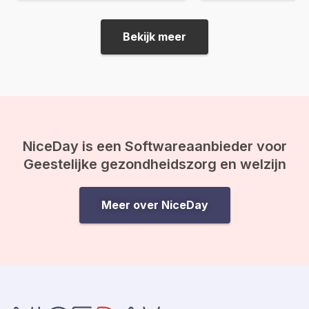
lijken. Vragen als: “Wat
concrete do’s & don’ts, tips &
doel van mijn leven?” 
tricks en noem maar op, wordt
gebeurt er na de doo
de belangrijkste onderliggende
Bekijk meer
ineens op je af, en vo
drijfveer nog weleens vergeten:
de kracht van bewustwording. In
deze blog leggen we je uit
waarom inzicht…
NiceDay is een Softwareaanbieder voor
Geestelijke gezondheidszorg en welzijn
Meer over NiceDay