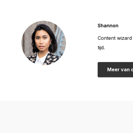
Shannon
Content wizard 
tijd.
Meer van 