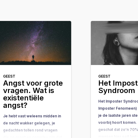
GEEST
GEEST
Angst voor grote
Het Impost
vragen. Wat is
Syndroom
existentiële
Het Imposter Syndro
angst?
Imposter Fenomeen) i
je de laatste jaren s
Je hebt vast weleens midden in
voorbij hoort komen. 
de nacht wakker gelegen, je
geschat dat zo’n 70%
gedachten tollen rond vragen
mensen hier ooit last
die zo groot en complex zijn dat