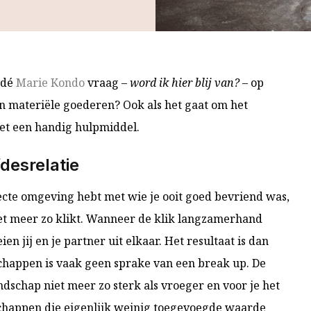
 dé
Marie Kondo
vraag –
word ik hier blij van?
– op
n materiële goederen? Ook als het gaat om het
et een handig hulpmiddel.
desrelatie
irecte omgeving hebt met wie je ooit goed bevriend was,
t meer zo klikt. Wanneer de klik langzamerhand
ien jij en je partner uit elkaar. Het resultaat is dan
chappen is vaak geen sprake van een break up. De
endschap niet meer zo sterk als vroeger en voor je het
ndschappen die eigenlijk weinig toegevoegde waarde