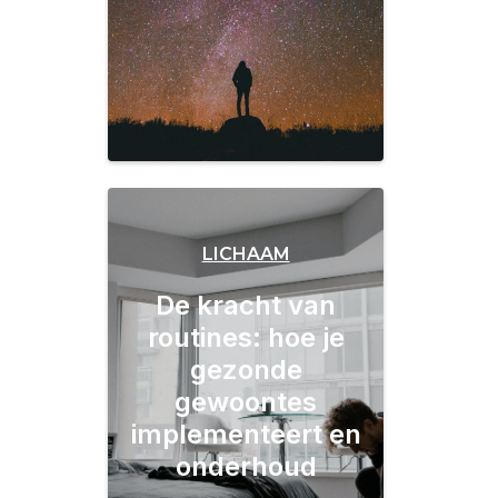
LICHAAM
De kracht van
routines: hoe je
gezonde
gewoontes
implementeert en
onderhoud