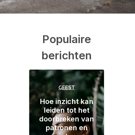
Populaire
berichten
GEEST
Hoe inzicht kan
leiden tot het
doorbreken van
patronen en