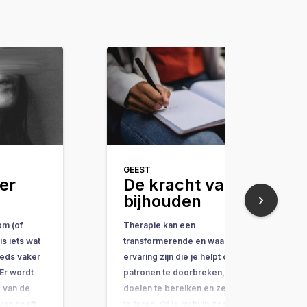
GEEST
er
De kracht van
bijhouden
om (of
Therapie kan een
s iets wat
transformerende en waardevolle
teeds vaker
ervaring zijn die je helpt oude
Er wordt
patronen te doorbreken, je
 van de
doelen te bereiken en zelfzorg
 van heeft
te leren. Of je nu hulp zoekt voor