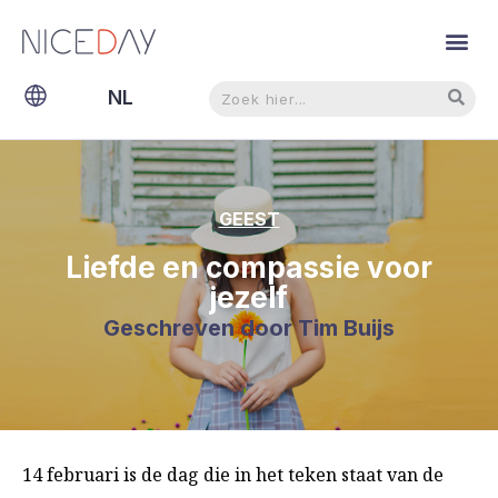
Zoeken
Zoeken
NL
EN
GEEST
Liefde en compassie voor
jezelf
Geschreven door
Tim Buijs
14 februari is de dag die in het teken staat van de