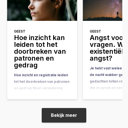
GEEST
GEEST
Hoe inzicht kan
Angst voor 
leiden tot het
vragen. Wat
doorbreken van
existentiële
patronen en
angst?
gedrag
Je hebt vast weleens 
de nacht wakker geleg
Hoe inzicht en registratie leiden
gedachten tollen rond
tot het doorbreken van patronen
die zo groot en comple
en gedrag Waar verandering
ze bijna onbeantwoor
vaak hand-in-hand gaat met
lijken. Vragen als: “Wat
concrete do’s & don’ts, tips &
doel van mijn leven?” 
tricks en noem maar op, wordt
gebeurt er na de doo
de belangrijkste onderliggende
Bekijk meer
ineens op je af, en vo
drijfveer nog weleens vergeten:
de kracht van bewustwording. In