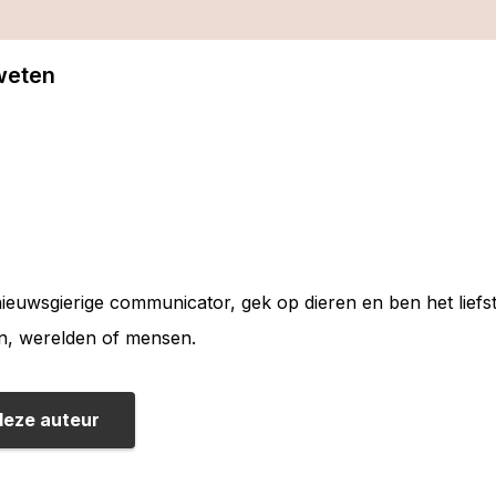
 weten
nieuwsgierige communicator, gek op dieren en ben het liefs
n, werelden of mensen.
deze auteur