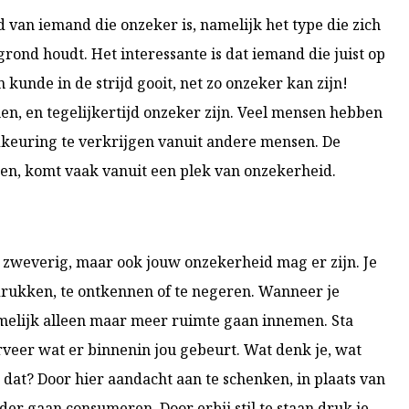
d van iemand die onzeker is, namelijk het type die zich
rgrond houdt. Het interessante is dat iemand die juist op
 kunde in de strijd gooit, net zo onzeker kan zijn!
, en tegelijkertijd onzeker zijn. Veel mensen hebben
keuring te verkrijgen vanuit andere mensen. De
n, komt vaak vanuit een plek van onzekerheid.
 zweverig, maar ook jouw onzekerheid mag er zijn. Je
drukken, te ontkennen of te negeren. Wanneer je
melijk alleen maar meer ruimte gaan innemen. Sta
bserveer wat er binnenin jou gebeurt. Wat denk je, wat
e dat? Door hier aandacht aan te schenken, in plaats van
der gaan consumeren. Door erbij stil te staan druk je