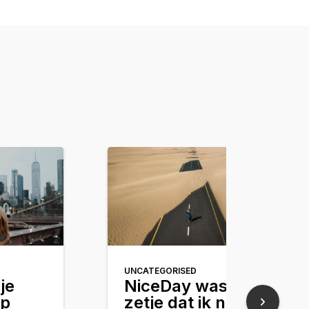
UNCATEGORISED
je
NiceDay was het
ap
zetje dat ik nodig