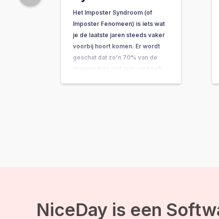
Het Imposter Syndroom (of
Imposter Fenomeen) is iets wat
je de laatste jaren steeds vaker
voorbij hoort komen. Er wordt
geschat dat zo’n 70% van de
mensen hier ooit last van heeft
gehad. In dit artikel kun je lezen
wat het is, waardoor het komt en
wat je kunt doen…
NiceDay is een Softw