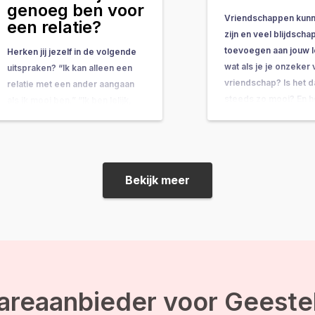
genoeg ben voor
Vriendschappen kun
een relatie?
zijn en veel blijdscha
toevoegen aan jouw 
Herken jij jezelf in de volgende
wat als je je onzeker 
uitspraken? “Ik kan alleen een
vriendschap? Is het 
relatie met een ander aangaan
steeds zo mooi? En h
als ik mooi ben.” “Ik ben lelijk,
dit veranderen? De 
daardoor zal een ander nooit
op deze vragen heb i
een relatie met me willen.” “Mijn
niet gevonden, maar 
leeftijd zegt iets over hoe
mee…
aantrekkelijk ik ben.” Als dit bij
Bekijk meer
jou het geval is, is…
areaanbieder voor Geeste