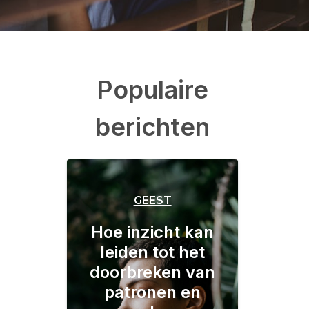
Populaire
berichten
GEEST
Hoe inzicht kan
leiden tot het
doorbreken van
patronen en