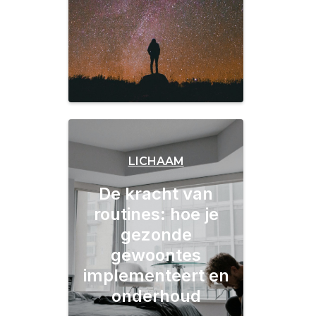
LICHAAM
De kracht van
routines: hoe je
gezonde
gewoontes
implementeert en
onderhoud