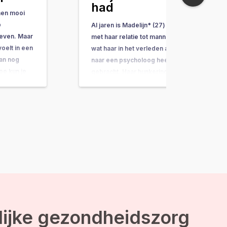
had
nen mooi
p
Al jaren is Madelijn* (27) bezig
leven. Maar
met haar relatie tot mannen, iets
voelt in een
wat haar in het verleden al eens
dan nog
naar een psycholoog heeft
oe kun je
gebracht. Haar hunkering naar
antwoorden
bevestiging zorgde ervoor dat
k zelf nog
ze mannen op een voetstuk
ik neem je
zette en zichzelf wegcijferde. De
angst dat zij anders geen geluk
kon vinden en…
lijke gezondheidszorg