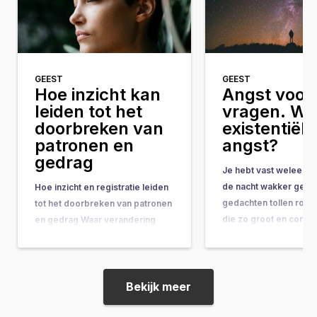
GEEST
GEEST
Hoe inzicht kan
Angst voor 
leiden tot het
vragen. Wat
doorbreken van
existentiële
patronen en
angst?
gedrag
Je hebt vast weleens 
de nacht wakker geleg
Hoe inzicht en registratie leiden
gedachten tollen rond
tot het doorbreken van patronen
die zo groot en comple
en gedrag Waar verandering
ze bijna onbeantwoor
vaak hand-in-hand gaat met
lijken. Vragen als: “Wat
concrete do’s & don’ts, tips &
doel van mijn leven?” 
tricks en noem maar op, wordt
gebeurt er na de doo
de belangrijkste onderliggende
Bekijk meer
ineens op je af, en vo
drijfveer nog weleens vergeten: