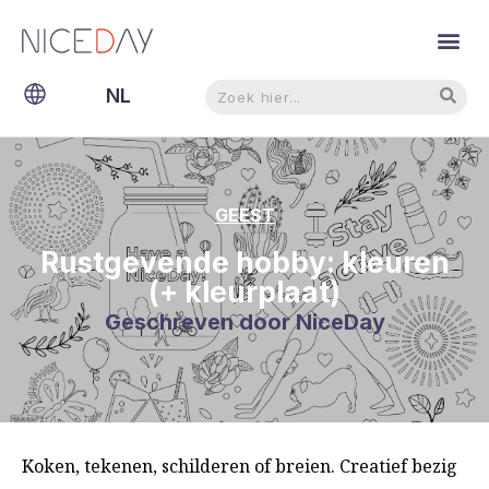
Zoeken
Zoeken
NL
EN
GEEST
Rustgevende hobby: kleuren
(+ kleurplaat)
Geschreven door
NiceDay
Koken, tekenen, schilderen of breien. Creatief bezig