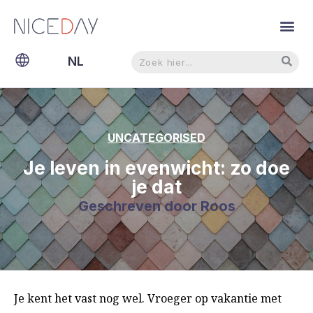
Zoeken
Zoeken
NL
EN
UNCATEGORISED
Je leven in evenwicht: zo doe
je dat
Geschreven door
Roos
Je kent het vast nog wel. Vroeger op vakantie met