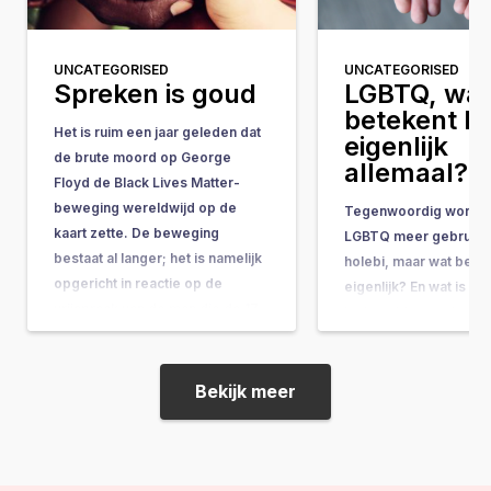
UNCATEGORISED
UNCATEGORISED
Spreken is goud
LGBTQ, wat
betekent h
Het is ruim een jaar geleden dat
eigenlijk
de brute moord op George
allemaal?
Floyd de Black Lives Matter-
beweging wereldwijd op de
Tegenwoordig wordt 
kaart zette. De beweging
LGBTQ meer gebruikt
bestaat al langer; het is namelijk
holebi, maar wat betek
opgericht in reactie op de
eigenlijk? En wat is he
vrijspraak van de man die de 17-
In deze blog probeer i
jarige Trayvon Martin in 2012 op
duidelijkheid over te
straat doodschoot. De…
Holebi De term holebi 
meest bekende term e
Bekijk meer
voor Homo, Lesbienn
Biseksueel. De term is
jaren…