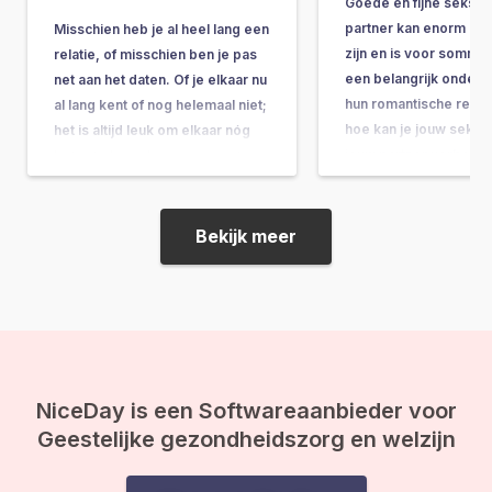
Goede en fijne seks m
partner kan enorm be
Misschien heb je al heel lang een
zijn en is voor somm
relatie, of misschien ben je pas
een belangrijk onderd
net aan het daten. Of je elkaar nu
hun romantische relati
al lang kent of nog helemaal niet;
hoe kan je jouw seksl
het is altijd leuk om elkaar nóg
jouw partner verbete
beter te leren kennen en wat
erover te praten! Je ku
nieuwe dynamiek in je relatie toe
je partner verwachten d
te voegen! Daarom…
zij weet wat…
Bekijk meer
NiceDay is een Softwareaanbieder voor
Geestelijke gezondheidszorg en welzijn