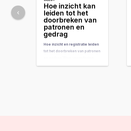
Hoe inzicht kan
leiden tot het
doorbreken van
patronen en
gedrag
Hoe inzicht en registratie leiden
tot het doorbreken van patronen
en gedrag Waar verandering
vaak hand-in-hand gaat met
concrete do’s & don’ts, tips &
tricks en noem maar op, wordt
de belangrijkste onderliggende
drijfveer nog weleens vergeten:
de kracht van bewustwording. In
deze blog leggen we je uit
waarom inzicht…