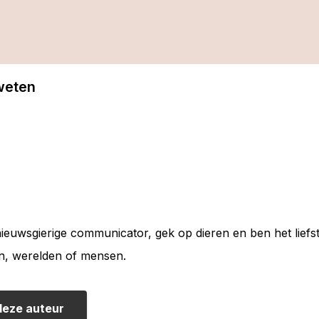
 weten
nieuwsgierige communicator, gek op dieren en ben het liefs
n, werelden of mensen.
deze auteur