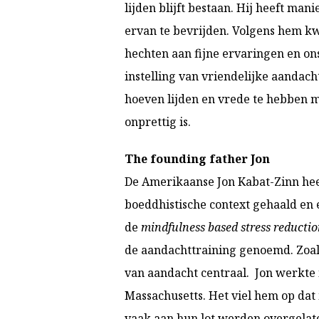
lijden blijft bestaan. Hij heeft m
ervan te bevrijden. Volgens hem kwa
hechten aan fijne ervaringen en ons
instelling van vriendelijke aandac
hoeven lijden en vrede te hebben me
onprettig is.
The founding father Jon
De Amerikaanse Jon Kabat-Zinn
hee
boeddhistische context gehaald en
de
mindfulness based stress reducti
de aandachttraining genoemd. Zoals
van aandacht centraal.
Jon werkte 
Massachusetts. Het viel hem op da
vaak aan hun lot werden overgelat