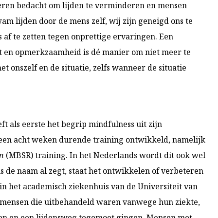
anieren bedacht om lijden te verminderen en mensen
m lijden door de mens zelf, wij zijn geneigd ons te
 af te zetten tegen onprettige ervaringen. Een
ht en opmerkzaamheid is dé manier om niet meer te
t onszelf en de situatie, zelfs wanneer de situatie
ft als eerste het begrip mindfulness uit zijn
 een acht weken durende training ontwikkeld, namelijk
on
(MBSR) training. In het Nederlands wordt dit ook wel
 de naam al zegt, staat het ontwikkelen of verbeteren
in het academisch ziekenhuis van de Universiteit van
t mensen die uitbehandeld waren vanwege hun ziekte,
en en een lijdensweg tegemoet gingen. Mensen met