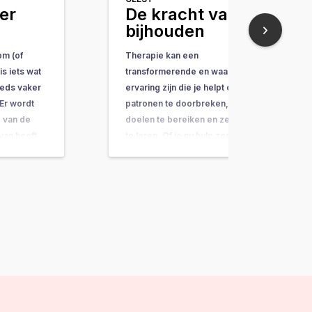
er
De kracht van
bijhouden
om (of
Therapie kan een
s iets wat
transformerende en waardevolle
teeds vaker
ervaring zijn die je helpt oude
Er wordt
patronen te doorbreken, je
 van de
doelen te bereiken en zelfzorg
 van heeft
te leren. Of je nu hulp zoekt voor
un je lezen
je geestelijke gezondheid,
het komt en
lichamelijke klachten of
persoonlijke groei, doorgaans
word je gevraagd je klachten,
symptomen of dagelijkse routine
bij te houden.…