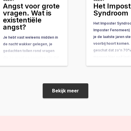
Angst voor grote
Het Impost
vragen. Wat is
Syndroom
existentiële
Het Imposter Syndro
angst?
Imposter Fenomeen) i
je de laatste jaren s
Je hebt vast weleens midden in
voorbij hoort komen. 
de nacht wakker gelegen, je
geschat dat zo’n 70%
gedachten tollen rond vragen
mensen hier ooit last
die zo groot en complex zijn dat
gehad. In dit artikel k
ze bijna onbeantwoordbaar
wat het is, waardoor 
lijken. Vragen als: “Wat is het
wat je kunt doen…
doel van mijn leven?” of “Wat
gebeurt er na de dood?” komen
Bekijk meer
ineens op je af, en voor je…