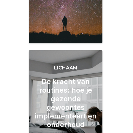
LICHAAM
De kracht van
routines: hoe je
gezonde
gewoontes
implementeert en
onderhoud