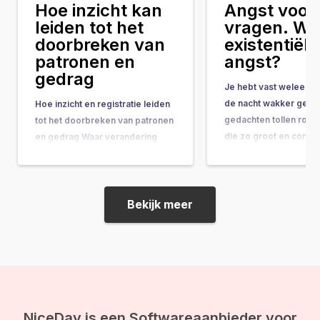
Hoe inzicht kan
Angst voor 
leiden tot het
vragen. Wat
doorbreken van
existentiële
patronen en
angst?
gedrag
Je hebt vast weleens 
de nacht wakker geleg
Hoe inzicht en registratie leiden
gedachten tollen rond
tot het doorbreken van patronen
die zo groot en comple
en gedrag Waar verandering
ze bijna onbeantwoor
vaak hand-in-hand gaat met
lijken. Vragen als: “Wat
concrete do’s & don’ts, tips &
doel van mijn leven?” 
tricks en noem maar op, wordt
gebeurt er na de doo
de belangrijkste onderliggende
Bekijk meer
ineens op je af, en vo
drijfveer nog weleens vergeten:
de kracht van bewustwording. In
deze blog leggen we je uit
waarom inzicht…
NiceDay is een Softwareaanbieder voor