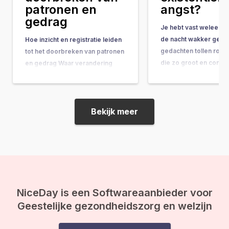
patronen en
angst?
gedrag
Je hebt vast weleens 
de nacht wakker geleg
Hoe inzicht en registratie leiden
gedachten tollen rond
tot het doorbreken van patronen
die zo groot en comple
en gedrag Waar verandering
ze bijna onbeantwoor
vaak hand-in-hand gaat met
lijken. Vragen als: “Wat
concrete do’s & don’ts, tips &
doel van mijn leven?” 
tricks en noem maar op, wordt
gebeurt er na de doo
de belangrijkste onderliggende
Bekijk meer
ineens op je af, en vo
drijfveer nog weleens vergeten:
de kracht van bewustwording. In
deze blog leggen we je uit
waarom inzicht…
NiceDay is een Softwareaanbieder voor
Geestelijke gezondheidszorg en welzijn