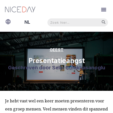
Zoeken
Zoeken
NL
EN
GEEST
Presentatieangst
Geschreven door
Selin Colakhasanoglu
Je hebt vast wel een keer moeten presenteren voor
een groep mensen. Veel mensen vinden dit spannend