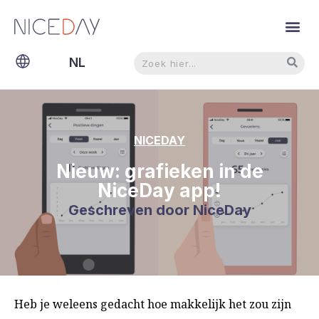
Zoeken
Zoeken
NL
EN
NICEDAY
Nieuw: grafieken in de
NiceDay app!
Geschreven door
NiceDay
Heb je weleens gedacht hoe makkelijk het zou zijn