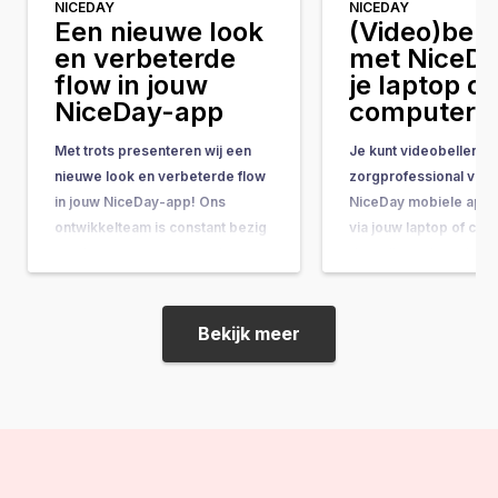
NICEDAY
NICEDAY
Een nieuwe look
(Video)bell
en verbeterde
met NiceDa
flow in jouw
je laptop of
NiceDay-app
computer!
Met trots presenteren wij een
Je kunt videobellen m
nieuwe look en verbeterde flow
zorgprofessional vana
in jouw NiceDay-app! Ons
NiceDay mobiele app,
ontwikkelteam is constant bezig
via jouw laptop of com
met het toevoegen van nieuwe
doet dit op de webom
en waardevolle features en het
NiceDay. Houd er wel 
optimaliseren de app om jouw
mee dat je alleen kunt
gebruikerservaring te
(video)bellen of chatte
Bekijk meer
verbeteren. Nu is het tijd voor
andere functionaliteite
een frisse nieuwe look met een
op de mobiel beschikb
verbeterde intuïtieve flow,…
bijvoorbeeld dagboek