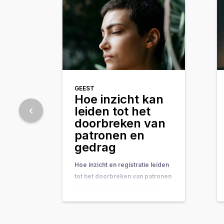
GEEST
Hoe inzicht kan
leiden tot het
doorbreken van
patronen en
gedrag
Hoe inzicht en registratie leiden
tot het doorbreken van patronen
en gedrag Waar verandering
vaak hand-in-hand gaat met
concrete do’s & don’ts, tips &
tricks en noem maar op, wordt