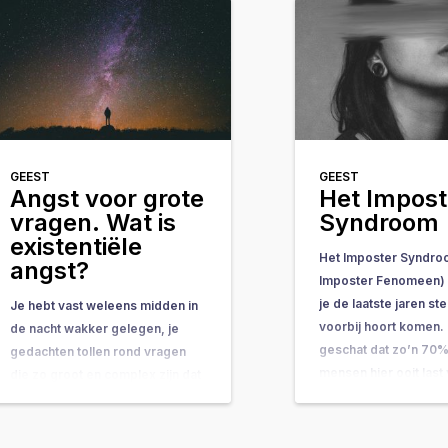
GEEST
GEEST
Angst voor grote
Het Impost
vragen. Wat is
Syndroom
existentiële
Het Imposter Syndro
angst?
Imposter Fenomeen) i
je de laatste jaren s
Je hebt vast weleens midden in
voorbij hoort komen. 
de nacht wakker gelegen, je
geschat dat zo’n 70%
gedachten tollen rond vragen
mensen hier ooit last
die zo groot en complex zijn dat
gehad. In dit artikel k
ze bijna onbeantwoordbaar
wat het is, waardoor 
lijken. Vragen als: “Wat is het
wat je kunt doen…
doel van mijn leven?” of “Wat