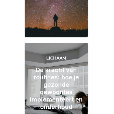
LICHAAM
De kracht van
routines: hoe je
gezonde
gewoontes
implementeert en
onderhoud