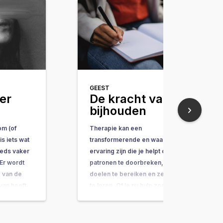
GEEST
er
De kracht van
bijhouden
om (of
Therapie kan een
s iets wat
transformerende en waardevolle
teeds vaker
ervaring zijn die je helpt oude
Er wordt
patronen te doorbreken, je
 van de
doelen te bereiken en zelfzorg
 van heeft
te leren. Of je nu hulp zoekt voor
un je lezen
je geestelijke gezondheid,
het komt en
lichamelijke klachten of
persoonlijke groei, doorgaans