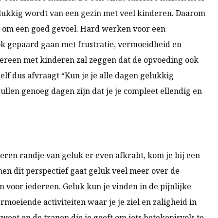
elukkig wordt van een gezin met veel kinderen. Daarom
tie om een goed gevoel. Hard werken voor een
ook gepaard gaan met frustratie, vermoeidheid en
dereen met kinderen zal zeggen dat de opvoeding ook
ezelf dus afvraagt “Kun je je alle dagen gelukkig
zullen genoeg dagen zijn dat je je compleet ellendig en
veren randje van geluk er even afkrabt, kom je bij een
nen dit perspectief gaat geluk veel meer over de
en voor iedereen. Geluk kun je vinden in de pijnlijke
rmoeiende activiteiten waar je je ziel en zaligheid in
 zweet en de tranen die je geeft om iets betekenisvols te