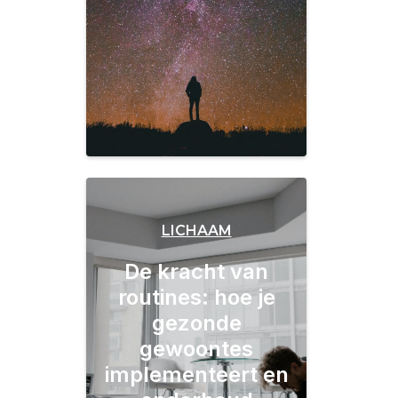
LICHAAM
De kracht van
routines: hoe je
gezonde
gewoontes
implementeert en