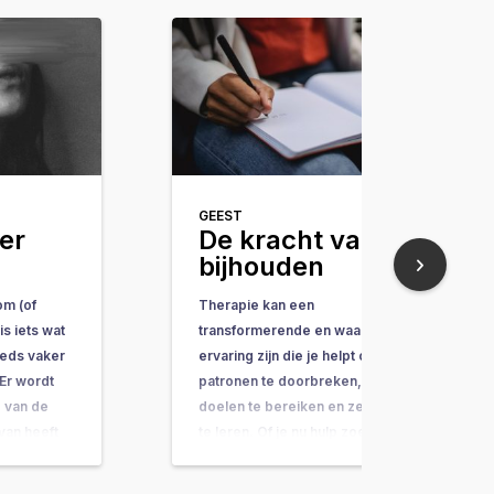
GEEST
er
De kracht van
bijhouden
om (of
Therapie kan een
s iets wat
transformerende en waardevolle
teeds vaker
ervaring zijn die je helpt oude
Er wordt
patronen te doorbreken, je
 van de
doelen te bereiken en zelfzorg
 van heeft
te leren. Of je nu hulp zoekt voor
un je lezen
je geestelijke gezondheid,
het komt en
lichamelijke klachten of