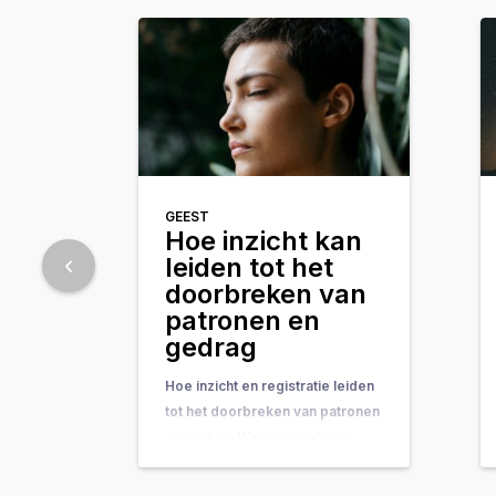
GEEST
Hoe inzicht kan
leiden tot het
doorbreken van
patronen en
gedrag
Hoe inzicht en registratie leiden
tot het doorbreken van patronen
en gedrag Waar verandering
vaak hand-in-hand gaat met
concrete do’s & don’ts, tips &