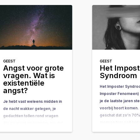
GEEST
GEEST
Angst voor grote
Het Impost
vragen. Wat is
Syndroom
existentiële
Het Imposter Syndro
angst?
Imposter Fenomeen) i
je de laatste jaren s
Je hebt vast weleens midden in
voorbij hoort komen. 
de nacht wakker gelegen, je
geschat dat zo’n 70%
gedachten tollen rond vragen
mensen hier ooit last
die zo groot en complex zijn dat
gehad. In dit artikel k
ze bijna onbeantwoordbaar
wat het is, waardoor 
lijken. Vragen als: “Wat is het