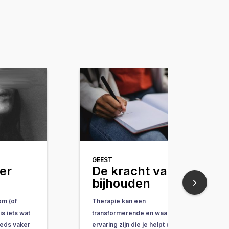
GEEST
er
De kracht van
bijhouden
om (of
Therapie kan een
s iets wat
transformerende en waardevolle
teeds vaker
ervaring zijn die je helpt oude