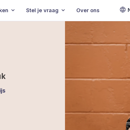
eken
Stel je vraag
Over ons
uk
js