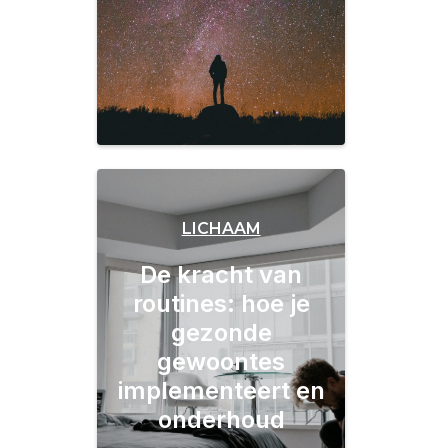
LICHAAM
De kracht van
routines: hoe je
gezonde
gewoontes
implementeert en
onderhoud