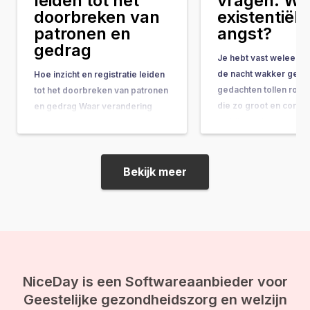
leiden tot het
vragen. Wat
doorbreken van
existentiële
patronen en
angst?
gedrag
Je hebt vast weleens 
de nacht wakker geleg
Hoe inzicht en registratie leiden
gedachten tollen rond
tot het doorbreken van patronen
die zo groot en comple
en gedrag Waar verandering
ze bijna onbeantwoor
vaak hand-in-hand gaat met
lijken. Vragen als: “Wat
concrete do’s & don’ts, tips &
doel van mijn leven?” 
tricks en noem maar op, wordt
gebeurt er na de doo
de belangrijkste onderliggende
Bekijk meer
ineens op je af, en vo
drijfveer nog weleens vergeten:
de kracht van bewustwording. In
deze blog leggen we je uit
waarom inzicht…
NiceDay is een Softwareaanbieder voor
Geestelijke gezondheidszorg en welzijn