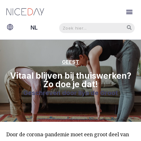
Zoeken
Zoeken
NL
EN
GEEST
Vitaal blijven bij thuiswerken?
Zo doe je dat!
Geschreven door
Ilya de Groot
Door de corona-pandemie moet een groot deel van