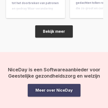
gedachten tollen rond
tot het doorbreken van patronen
die zo groot en comple
en gedrag Waar verandering
ze bijna onbeantwoor
vaak hand-in-hand gaat met
lijken. Vragen als: “Wat
concrete do’s & don’ts, tips &
doel van mijn leven?” 
tricks en noem maar op, wordt
gebeurt er na de doo
de belangrijkste onderliggende
Bekijk meer
ineens op je af, en vo
drijfveer nog weleens vergeten:
de kracht van bewustwording. In
deze blog leggen we je uit
waarom inzicht…
NiceDay is een Softwareaanbieder voor
Geestelijke gezondheidszorg en welzijn
Meer over NiceDay