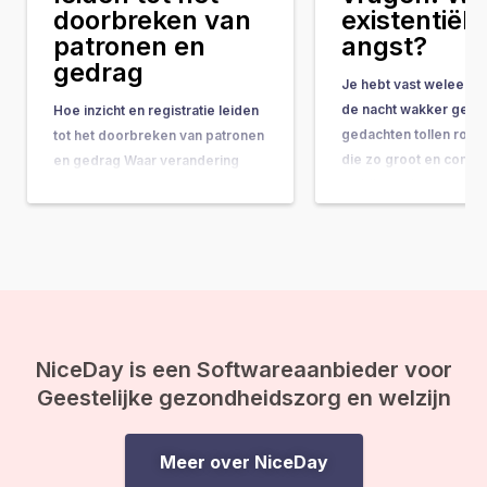
doorbreken van
existentiële
patronen en
angst?
gedrag
Je hebt vast weleens 
de nacht wakker geleg
Hoe inzicht en registratie leiden
gedachten tollen rond
tot het doorbreken van patronen
die zo groot en comple
en gedrag Waar verandering
ze bijna onbeantwoor
vaak hand-in-hand gaat met
lijken. Vragen als: “Wat
concrete do’s & don’ts, tips &
doel van mijn leven?” 
tricks en noem maar op, wordt
gebeurt er na de doo
de belangrijkste onderliggende
ineens op je af, en vo
drijfveer nog weleens vergeten:
de kracht van bewustwording. In
deze blog leggen we je uit
waarom inzicht…
NiceDay is een Softwareaanbieder voor
Geestelijke gezondheidszorg en welzijn
Meer over NiceDay