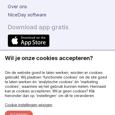
Over ons
NiceDay software
Download app gratis
Wil je onze cookies accepteren?
Om de website goed te laten werken, worden er cookies
gebruikt. Wij plaatsen ‘functionele cookies’ om de site goed
te laten werken én ‘analytische cookies’ én 'marketing
© 2024 - NiceDay Nederland
cookies', waarmee wij het gebruik kunnen meten. Hiernaast
kan je cookies accepteren. Wil je geen cookies? Klik
hieronder dan op 'instellingen' om dit te veranderen.
Algemene voorwaarden
Cookie instellingen wijzigen
.
Privacy beleid
Accepteren