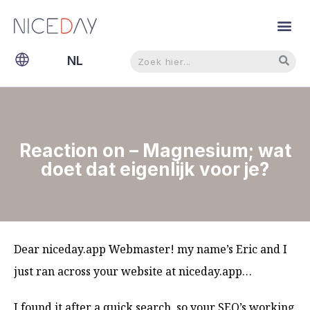
Zoeken
Zoeken
NL
EN
Reaction on – Magnesium; wat
doet dat eigenlijk voor je?
Dear niceday.app Webmaster! my name’s Eric and I
just ran across your website at niceday.app…
I found it after a quick search, so your SEO’s working