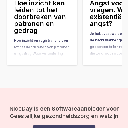
Hoe inzicht kan
Angst voor 
leiden tot het
vragen. Wat
doorbreken van
existentiële
patronen en
angst?
gedrag
Je hebt vast weleens 
de nacht wakker geleg
Hoe inzicht en registratie leiden
gedachten tollen rond
tot het doorbreken van patronen
die zo groot en comple
en gedrag Waar verandering
ze bijna onbeantwoor
vaak hand-in-hand gaat met
lijken. Vragen als: “Wat
concrete do’s & don’ts, tips &
doel van mijn leven?” 
tricks en noem maar op, wordt
gebeurt er na de doo
de belangrijkste onderliggende
ineens op je af, en vo
drijfveer nog weleens vergeten:
de kracht van bewustwording. In
deze blog leggen we je uit
waarom inzicht…
NiceDay is een Softwareaanbieder voor
Geestelijke gezondheidszorg en welzijn