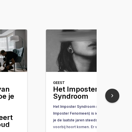
GEEST
van
Het Imposter
oe je
Syndroom
Het Imposter Syndroom (of
Imposter Fenomeen) is iets wat
eert
je de laatste jaren steeds vaker
oud
voorbij hoort komen. Er wordt