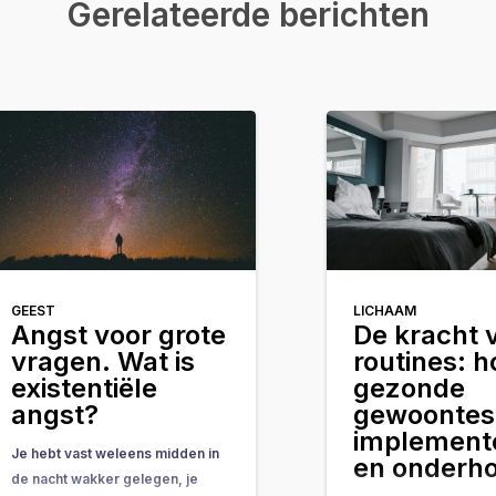
Gerelateerde berichten
GEEST
LICHAAM
Angst voor grote
De kracht 
vragen. Wat is
routines: h
existentiële
gezonde
angst?
gewoontes
implement
Je hebt vast weleens midden in
en onderh
de nacht wakker gelegen, je