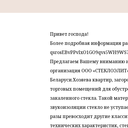
Привет господа!
Более подробная информация разме
qsrosEBvPPvIxO1GO9qvs5WH9WS7
Предлагаем Вашему вниманию из
организация ООО «СТЕКЛОЭЛИТ» 
Беларуси.Хозяева квартир, заго
торговых помещений для обустр
закаленного стекла. Такой матер
звукоизоляции стекло не уступа
разы превосходит другие класси
технических характеристик, ст