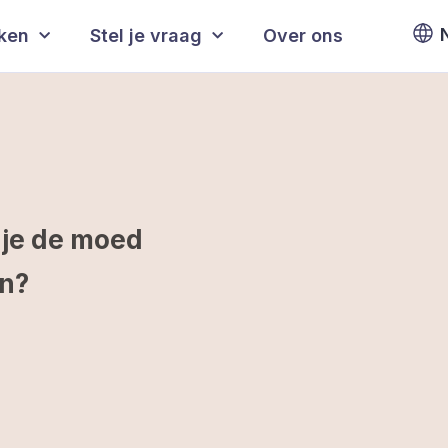
eken
Stel je vraag
Over ons
 je de moed
jn?