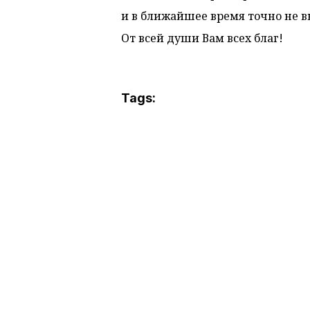
и в ближайшее время точно не в
От всей души Вам всех благ!
Tags: