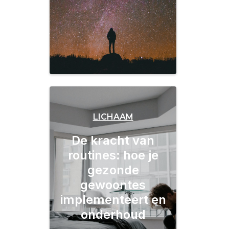
LICHAAM
De kracht van
routines: hoe je
gezonde
gewoontes
implementeert en
onderhoud