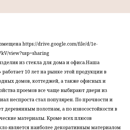
щена https://drive.google.com/file/d/1e-
kV/view?usp=sharing
делия из стекла для дома и офиса.Наша
работает 10 лет на рынке этой продукции в
родных домов, коттеджей, а также офисных и
ойства проемов все чаще выбирают двери из
иал неспроста стал популярен. По прочности и
ет деревянным полотнам, а по износостойкости в
ческие материалы. Кроме всех плюсов
екло является наиболее декоративным материалом