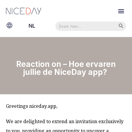
Zoeken
Zoeken
NL
EN
Reaction on – Hoe ervaren
jullie de NiceDay app?
Greetings niceday.app,
We are delighted to extend an invitation exclusively
to you, providing an opportunity to uncover a