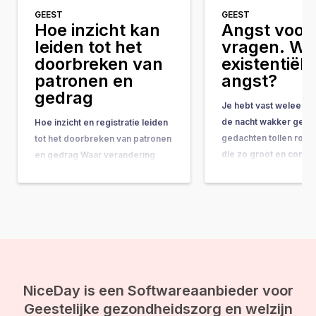
GEEST
GEEST
Hoe inzicht kan
Angst voor 
leiden tot het
vragen. Wat
doorbreken van
existentiële
patronen en
angst?
gedrag
Je hebt vast weleens 
de nacht wakker geleg
Hoe inzicht en registratie leiden
gedachten tollen rond
tot het doorbreken van patronen
die zo groot en comple
en gedrag Waar verandering
ze bijna onbeantwoor
vaak hand-in-hand gaat met
lijken. Vragen als: “Wat
concrete do’s & don’ts, tips &
doel van mijn leven?” 
tricks en noem maar op, wordt
gebeurt er na de doo
de belangrijkste onderliggende
ineens op je af, en vo
drijfveer nog weleens vergeten:
de kracht van bewustwording. In
deze blog leggen we je uit
waarom inzicht…
NiceDay is een Softwareaanbieder voor
Geestelijke gezondheidszorg en welzijn