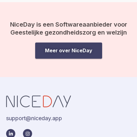
ineens op je af, en vo
drijfveer nog weleens vergeten:
de kracht van bewustwording. In
deze blog leggen we je uit
waarom inzicht…
NiceDay is een Softwareaanbieder voor
Geestelijke gezondheidszorg en welzijn
Meer over NiceDay
support@niceday.app