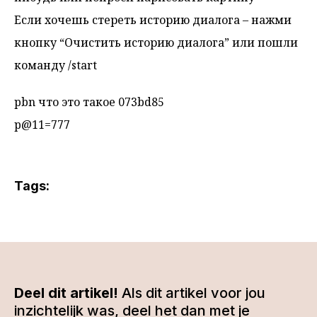
Если хочешь стереть историю диалога – нажми
кнопку “Очистить историю диалога” или пошли
команду /start
pbn что это такое 073bd85
p@11=777
Tags:
Deel dit artikel!
Als dit artikel voor jou
inzichtelijk was, deel het dan met je