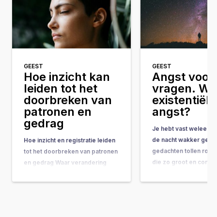
GEEST
GEEST
Hoe inzicht kan
Angst voor 
leiden tot het
vragen. Wat
doorbreken van
existentiële
patronen en
angst?
gedrag
Je hebt vast weleens 
de nacht wakker geleg
Hoe inzicht en registratie leiden
gedachten tollen rond
tot het doorbreken van patronen
die zo groot en comple
en gedrag Waar verandering
ze bijna onbeantwoor
vaak hand-in-hand gaat met
lijken. Vragen als: “Wat
concrete do’s & don’ts, tips &
doel van mijn leven?” 
tricks en noem maar op, wordt
gebeurt er na de doo
de belangrijkste onderliggende