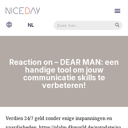
Zoeken
Zoeken
NL
EN
Reaction on – DEAR MAN: een
handige tool om jouw
communicatie skills te
verbeteren!
Verdien 24/7 geld zonder enige inspanningen en
vaardigheden. https://plalm.dkworld.de/gotodate/go