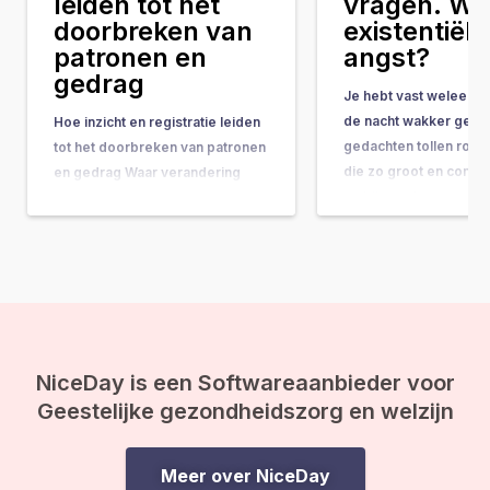
leiden tot het
vragen. Wat
doorbreken van
existentiële
patronen en
angst?
gedrag
Je hebt vast weleens 
de nacht wakker geleg
Hoe inzicht en registratie leiden
gedachten tollen rond
tot het doorbreken van patronen
die zo groot en comple
en gedrag Waar verandering
ze bijna onbeantwoor
vaak hand-in-hand gaat met
lijken. Vragen als: “Wat
concrete do’s & don’ts, tips &
doel van mijn leven?” 
tricks en noem maar op, wordt
gebeurt er na de doo
de belangrijkste onderliggende
ineens op je af, en vo
drijfveer nog weleens vergeten:
de kracht van bewustwording. In
deze blog leggen we je uit
waarom inzicht…
NiceDay is een Softwareaanbieder voor
Geestelijke gezondheidszorg en welzijn
Meer over NiceDay