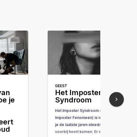
GEEST
van
Het Imposter
oe je
Syndroom
Het Imposter Syndroom (of
Imposter Fenomeen) is iets wat
eert
je de laatste jaren steeds vaker
oud
voorbij hoort komen. Er wordt