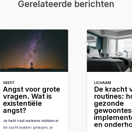
Gerelateerde berichten
GEEST
LICHAAM
Angst voor grote
De kracht 
vragen. Wat is
routines: h
existentiële
gezonde
angst?
gewoontes
implement
Je hebt vast weleens midden in
en onderh
de nacht wakker gelegen, je