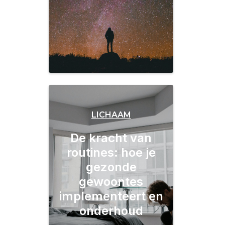
LICHAAM
De kracht van
routines: hoe je
gezonde
gewoontes
implementeert en
onderhoud