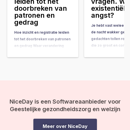
leiden tot het
vragen. Wat
doorbreken van
existentiële
patronen en
angst?
gedrag
Je hebt vast weleens 
de nacht wakker geleg
Hoe inzicht en registratie leiden
gedachten tollen rond
tot het doorbreken van patronen
die zo groot en comple
en gedrag Waar verandering
ze bijna onbeantwoor
vaak hand-in-hand gaat met
lijken. Vragen als: “Wat
concrete do’s & don’ts, tips &
doel van mijn leven?” 
tricks en noem maar op, wordt
gebeurt er na de doo
de belangrijkste onderliggende
ineens op je af, en vo
drijfveer nog weleens vergeten:
de kracht van bewustwording. In
deze blog leggen we je uit
waarom inzicht…
NiceDay is een Softwareaanbieder voor
Geestelijke gezondheidszorg en welzijn
Meer over NiceDay