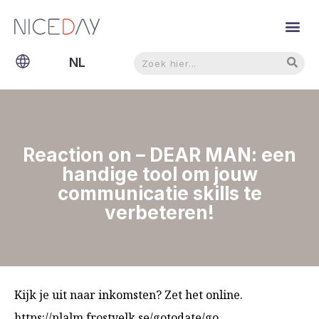
Zoeken
Zoeken
NL
EN
Reaction on – DEAR MAN: een
handige tool om jouw
communicatie skills te
verbeteren!
Kijk je uit naar inkomsten? Zet het online.
https://plalm.frostyelk.se/gotodate/go