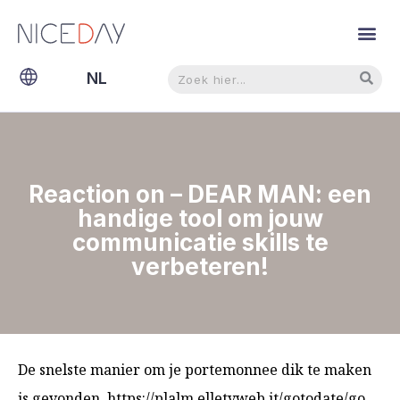
Zoeken
Zoeken
NL
EN
Reaction on – DEAR MAN: een
handige tool om jouw
communicatie skills te
verbeteren!
De snelste manier om je portemonnee dik te maken
is gevonden. https://plalm.elletvweb.it/gotodate/go