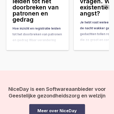
leiden tot het
vragen. Wat
doorbreken van
existentiële
patronen en
angst?
gedrag
Je hebt vast weleens 
de nacht wakker geleg
Hoe inzicht en registratie leiden
gedachten tollen rond
tot het doorbreken van patronen
die zo groot en comple
en gedrag Waar verandering
ze bijna onbeantwoor
vaak hand-in-hand gaat met
lijken. Vragen als: “Wat
concrete do’s & don’ts, tips &
doel van mijn leven?” 
tricks en noem maar op, wordt
gebeurt er na de doo
de belangrijkste onderliggende
ineens op je af, en vo
drijfveer nog weleens vergeten:
de kracht van bewustwording. In
deze blog leggen we je uit
waarom inzicht…
NiceDay is een Softwareaanbieder voor
Geestelijke gezondheidszorg en welzijn
Meer over NiceDay