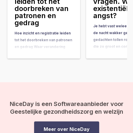
leiden tot het
vragen. Wat
doorbreken van
existentiële
patronen en
angst?
gedrag
Je hebt vast weleens 
de nacht wakker geleg
Hoe inzicht en registratie leiden
gedachten tollen rond
tot het doorbreken van patronen
die zo groot en comple
en gedrag Waar verandering
ze bijna onbeantwoor
vaak hand-in-hand gaat met
lijken. Vragen als: “Wat
concrete do’s & don’ts, tips &
doel van mijn leven?” 
tricks en noem maar op, wordt
gebeurt er na de doo
de belangrijkste onderliggende
ineens op je af, en vo
drijfveer nog weleens vergeten:
de kracht van bewustwording. In
deze blog leggen we je uit
waarom inzicht…
NiceDay is een Softwareaanbieder voor
Geestelijke gezondheidszorg en welzijn
Meer over NiceDay