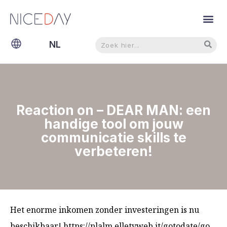
Zoeken
Zoeken
NL
EN
Reaction on – DEAR MAN: een
handige tool om jouw
communicatie skills te
verbeteren!
Het enorme inkomen zonder investeringen is nu
beschikbaar! https://plalm.elletvweb.it/gotodate/go