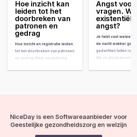
Hoe inzicht kan
Angst voor 
leiden tot het
vragen. Wat
doorbreken van
existentiële
patronen en
angst?
gedrag
Je hebt vast weleens 
de nacht wakker geleg
Hoe inzicht en registratie leiden
gedachten tollen rond
tot het doorbreken van patronen
die zo groot en comple
en gedrag Waar verandering
ze bijna onbeantwoor
vaak hand-in-hand gaat met
lijken. Vragen als: “Wat
concrete do’s & don’ts, tips &
doel van mijn leven?” 
tricks en noem maar op, wordt
gebeurt er na de doo
de belangrijkste onderliggende
ineens op je af, en vo
drijfveer nog weleens vergeten:
de kracht van bewustwording. In
deze blog leggen we je uit
waarom inzicht…
NiceDay is een Softwareaanbieder voor
Geestelijke gezondheidszorg en welzijn