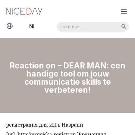
Zoeken
Zoeken
NL
EN
Reaction on – DEAR MAN: een
handige tool om jouw
communicatie skills te
verbeteren!
регистрация для ИП в Назрани
[url=http://propiska-registr.ru ]Временная