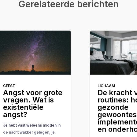
Gerelateerde berichten
GEEST
LICHAAM
Angst voor grote
De kracht 
vragen. Wat is
routines: h
existentiële
gezonde
angst?
gewoontes
implement
Je hebt vast weleens midden in
en onderh
de nacht wakker gelegen, je