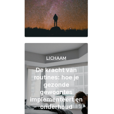
LICHAAM
De kracht van
routines: hoe je
gezonde
gewoontes
implementeert en
onderhoud