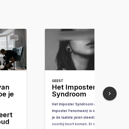
GEEST
van
Het Imposter
oe je
Syndroom
Het Imposter Syndroom (of
Imposter Fenomeen) is iets wat
eert
je de laatste jaren steeds vaker
oud
voorbij hoort komen. Er wordt